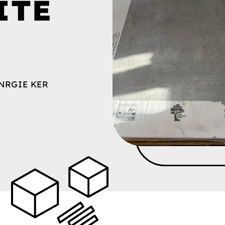
ITE
NRGIE KER