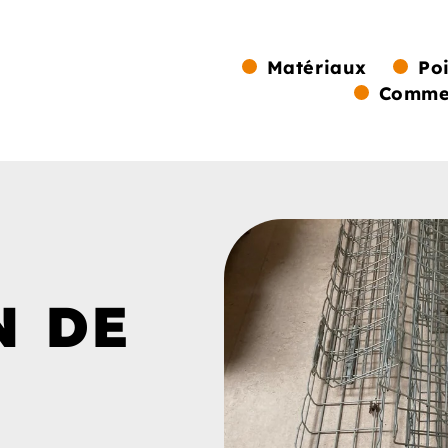
Matériaux
Po
Commen
N DE