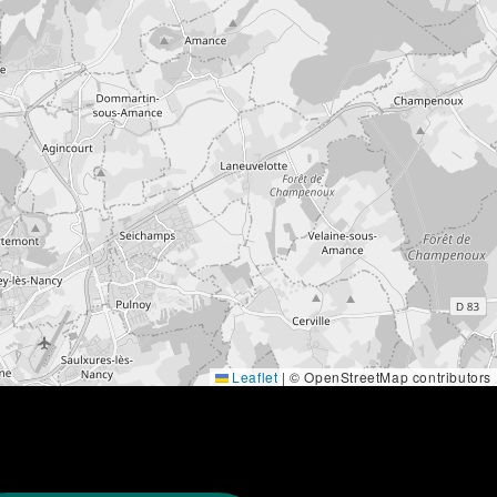
Leaflet
|
© OpenStreetMap contributors